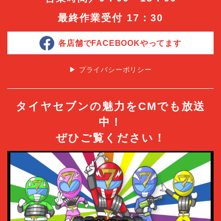
最終作業受付 17：30
各店舗でFACEBOOKやってます
▶︎ プライバシーポリシー
タイヤセブンの魅力をCMでも放送
中！
ぜひご覧ください！