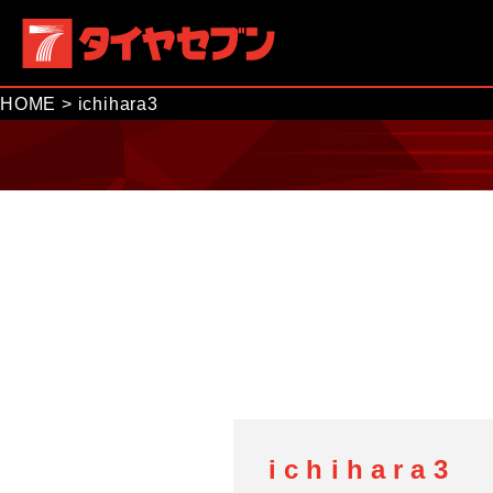
HOME
>
ichihara3
ichihara3