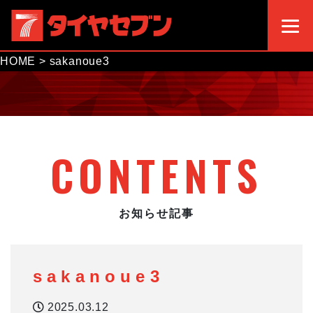
HOME
>
sakanoue3
CONTENTS
お知らせ記事
sakanoue3
2025.03.12